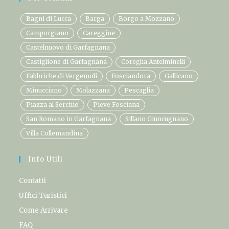
Bagni di Lucca
Barga
Borgo a Mozzano
Camporgiano
Careggine
Castelnuovo di Garfagnana
Castiglione di Garfagnana
Coreglia Antelminelli
Fabbriche di Vergemoli
Fosciandora
Gallicano
Minucciano
Molazzana
Pescaglia
Piazza al Serchio
Pieve Fosciana
San Romano in Garfagnana
Sillano Giuncugnano
Villa Collemandina
Info Utili
Contatti
Uffici Turistici
Come Arrivare
FAQ