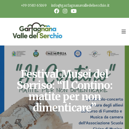
Salta
+39 0583 65169
info@garfagnanavalledelserchio.it
al
contenuto
Festival Musei del
Sorriso: “Il Contino:
matite per non
dimenticare”