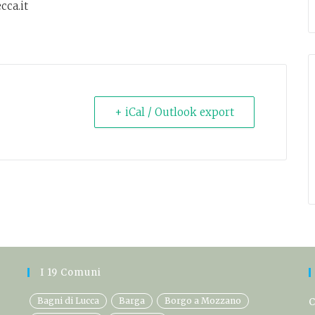
cca.it
+ iCal / Outlook export
I 19 Comuni
Bagni di Lucca
Barga
Borgo a Mozzano
C