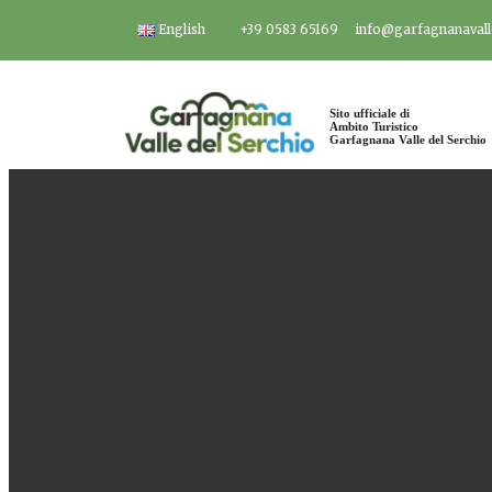
Salta
English
+39 0583 65169
info@garfagnanavalle
al
contenuto
Sito ufficiale di
Ambito Turistico
Garfagnana Valle del Serchio