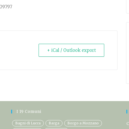
309797
+ iCal / Outlook export
I 19 Comuni
Bagni di Lucca
Barga
Borgo a Mozzano
C