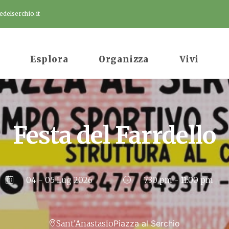
delserchio.it
Esplora
Organizza
Vivi
Festa del Farrdello
04 - 05 Lug 2026
7:30 pm - 11:00 pm
Sant'Anastasio
Piazza al Serchio