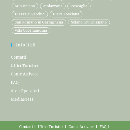
Minucciano
Molazzana
Pescaglia
Piazza al Serchio
Pieve Fosciana
San Romano in Garfagnana
Sillano Giuncugnano
Villa Collemandina
Info Utili
Contatti
Uffici Turistici
Come Arrivare
FAQ
Area Operatori
MediaPress
Contatti
Uffici Turistici
Come Arrivare
FAQ