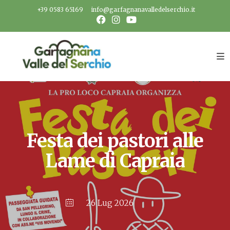
Salta
+39 0583 65169
info@garfagnanavalledelserchio.it
al
contenuto
Festa dei pastori alle
Lame di Capraia
26 Lug 2026