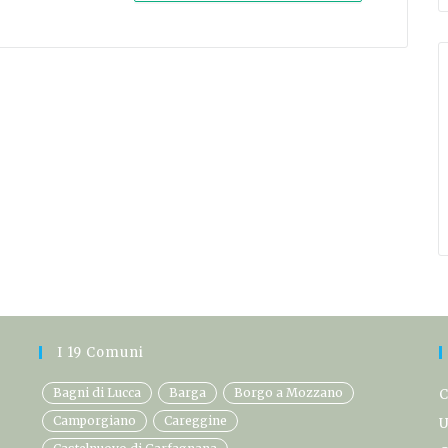
I 19 Comuni
Bagni di Lucca
Barga
Borgo a Mozzano
C
Camporgiano
Careggine
U