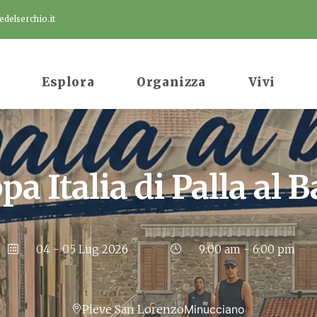
delserchio.it
Esplora
Organizza
Vivi
pa Italia di Palla al B
04 - 05 Lug 2026
9:00 am - 6:00 pm
Pieve San Lorenzo
Minucciano