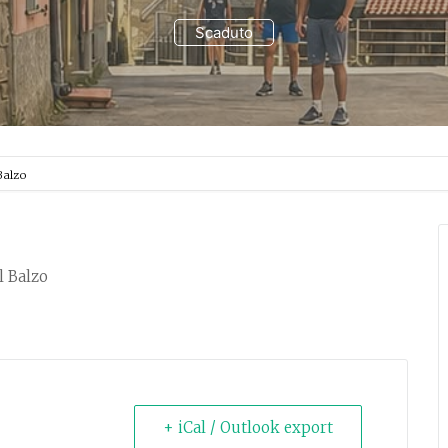
Scaduto
 Balzo
al Balzo
+ iCal / Outlook export