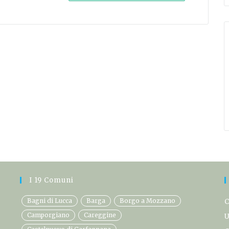
I 19 Comuni
Bagni di Lucca
Barga
Borgo a Mozzano
C
Camporgiano
Careggine
U