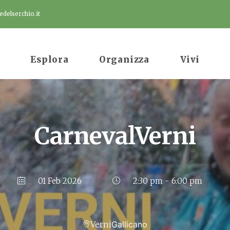
delserchio.it
Esplora
Organizza
Vivi
CarnevalVerni
01 Feb 2026
2:30 pm - 6:00 pm
Verni
Gallicano