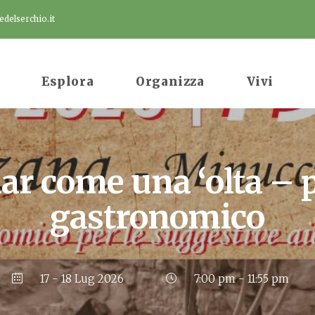
delserchio.it
Esplora
Organizza
Vivi
r come una ‘olta – 
gastronomico
17 - 18 Lug 2026
7:00 pm - 11:55 pm