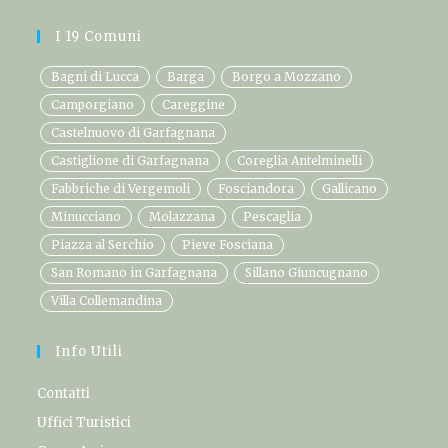
I 19 Comuni
Bagni di Lucca
Barga
Borgo a Mozzano
Camporgiano
Careggine
Castelnuovo di Garfagnana
Castiglione di Garfagnana
Coreglia Antelminelli
Fabbriche di Vergemoli
Fosciandora
Gallicano
Minucciano
Molazzana
Pescaglia
Piazza al Serchio
Pieve Fosciana
San Romano in Garfagnana
Sillano Giuncugnano
Villa Collemandina
Info Utili
Contatti
Uffici Turistici