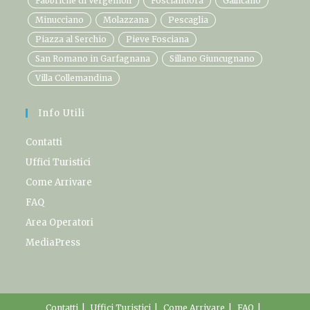
Fabbriche di Vergemoli
Fosciandora
Gallicano
Minucciano
Molazzana
Pescaglia
Piazza al Serchio
Pieve Fosciana
San Romano in Garfagnana
Sillano Giuncugnano
Villa Collemandina
Info Utili
Contatti
Uffici Turistici
Come Arrivare
FAQ
Area Operatori
MediaPress
Contatti
Uffici Turistici
Come Arrivare
FAQ