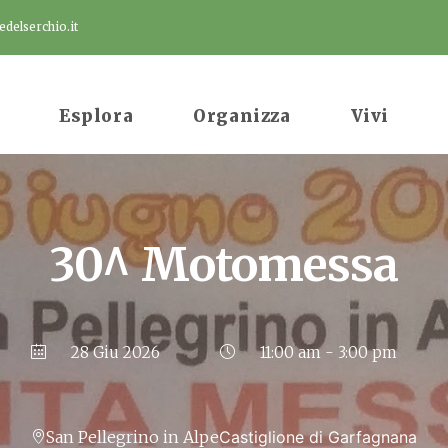
delserchio.it
Esplora
Organizza
Vivi
30^ Motomessa
28 Giu 2026
11:00 am - 3:00 pm
San Pellegrino in Alpe
Castiglione di Garfagnana