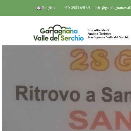
Salta
English
+39 0583 65169
info@garfagnanavalle
al
contenuto
Sito ufficiale di
Ambito Turistico
Garfagnana Valle del Serchio