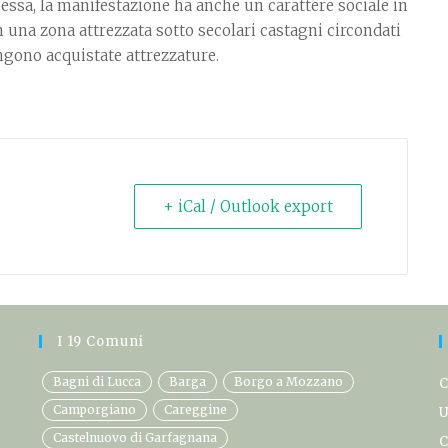
essa, la manifestazione ha anche un carattere sociale in
 una zona attrezzata sotto secolari castagni circondati
engono acquistate attrezzature.
+ iCal / Outlook export
I 19 Comuni
Bagni di Lucca
Barga
Borgo a Mozzano
C
Camporgiano
Careggine
U
Castelnuovo di Garfagnana
C