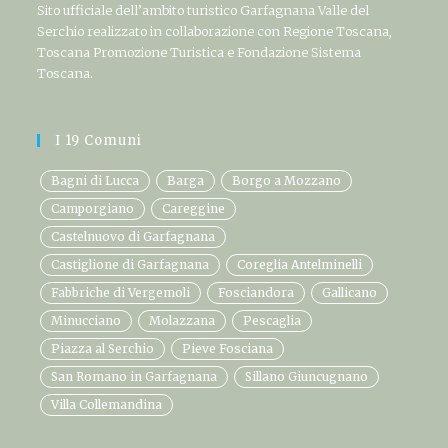
Sito ufficiale dell’ambito turistico Garfagnana Valle del
Serchio realizzato in collaborazione con Regione Toscana,
Toscana Promozione Turistica e Fondazione Sistema
Toscana.
I 19 Comuni
Bagni di Lucca
Barga
Borgo a Mozzano
Camporgiano
Careggine
Castelnuovo di Garfagnana
Castiglione di Garfagnana
Coreglia Antelminelli
Fabbriche di Vergemoli
Fosciandora
Gallicano
Minucciano
Molazzana
Pescaglia
Piazza al Serchio
Pieve Fosciana
San Romano in Garfagnana
Sillano Giuncugnano
Villa Collemandina