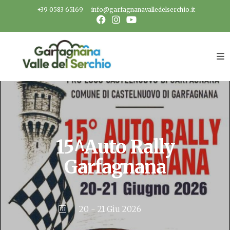
Salta
+39 0583 65169
info@garfagnanavalledelserchio.it
al
contenuto
15^Auto Rally
Garfagnana
20 - 21 Giu 2026